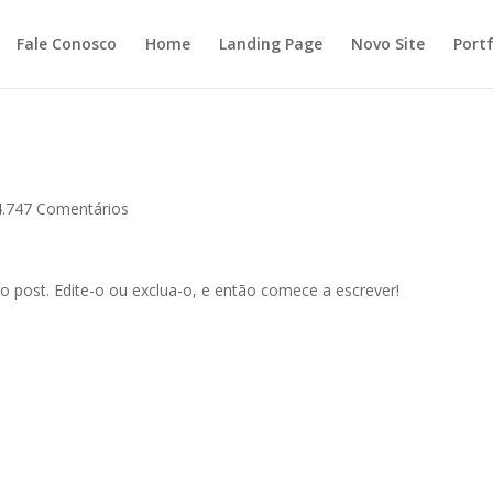
Fale Conosco
Home
Landing Page
Novo Site
Portf
4.747 Comentários
o post. Edite-o ou exclua-o, e então comece a escrever!